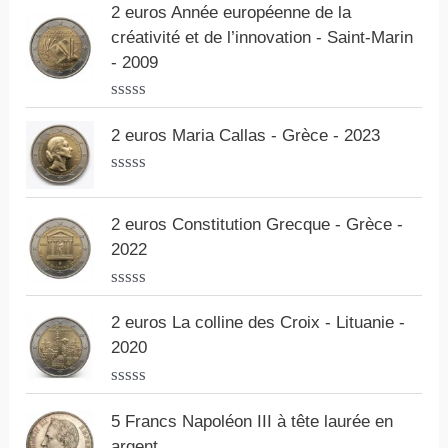
o
2 euros Année européenne de la
t
créativité et de l’innovation - Saint-Marin
e
0
- 2009
s
u
r
N
5
o
2 euros Maria Callas - Grèce - 2023
t
e
0
N
s
o
u
t
2 euros Constitution Grecque - Grèce -
r
e
2022
5
0
s
u
N
r
o
2 euros La colline des Croix - Lituanie -
5
t
2020
e
0
s
N
u
o
r
5 Francs Napoléon III à tête laurée en
t
5
argent