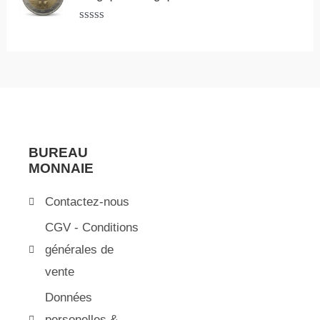
0
s
N
u
o
r
t
5
e
0
s
u
r
5
BUREAU
MONNAIE
Contactez-nous
CGV - Conditions
générales de
vente
Données
personelles &