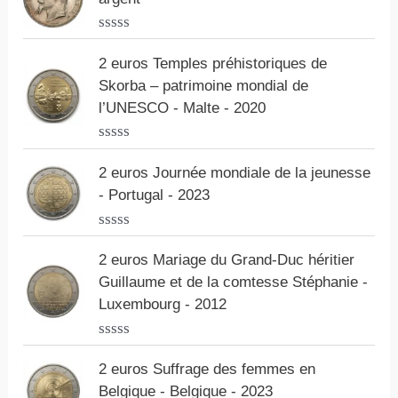
e
0
s
N
u
o
r
2 euros Temples préhistoriques de
t
5
Skorba – patrimoine mondial de
e
0
l’UNESCO - Malte - 2020
s
u
r
N
5
o
2 euros Journée mondiale de la jeunesse
t
- Portugal - 2023
e
0
s
N
u
o
r
2 euros Mariage du Grand-Duc héritier
t
5
Guillaume et de la comtesse Stéphanie -
e
0
Luxembourg - 2012
s
u
r
N
5
o
2 euros Suffrage des femmes en
t
Belgique - Belgique - 2023
e