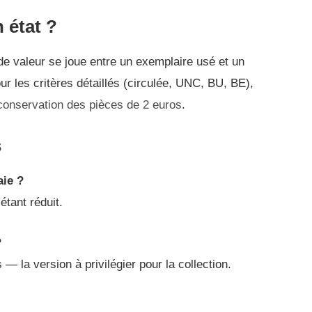
 état ?
e de valeur se joue entre un exemplaire usé et un
r les critères détaillés (circulée, UNC, BU, BE),
 conservation des pièces de 2 euros
.
s
aie ?
étant réduit.
?
— la version à privilégier pour la collection.