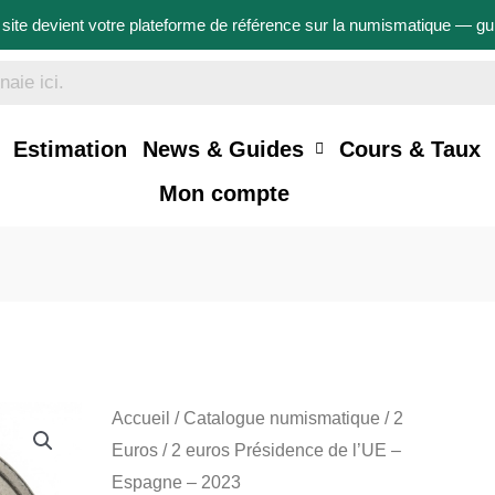
site devient votre plateforme de référence sur la numismatique — g
Estimation
News & Guides
Cours & Taux
Mon compte
Accueil
/
Catalogue numismatique
/
2
Euros
/ 2 euros Présidence de l’UE –
Espagne – 2023