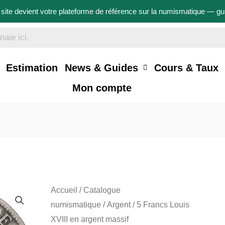
site devient votre plateforme de référence sur la numismatique — g
Estimation
News & Guides
Cours & Taux
Mon compte
Accueil
/
Catalogue
numismatique
/
Argent
/ 5 Francs Louis
XVIII en argent massif