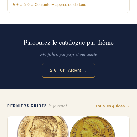
★★☆☆☆☆ Courante — appréciée de tous
Parcourez le catalogue par thème
340 fiches, par pays et par année
2 € · Or · Argent →
le journal
DERNIERS GUIDES
Tous les guides →