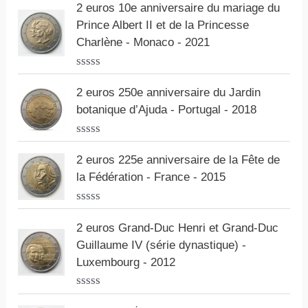
o
r
2 euros 10e anniversaire du mariage du
t
5
Prince Albert II et de la Princesse
e
0
Charlène - Monaco - 2021
s
u
r
N
5
o
2 euros 250e anniversaire du Jardin
t
botanique d’Ajuda - Portugal - 2018
e
0
s
N
u
o
r
2 euros 225e anniversaire de la Fête de
t
5
la Fédération - France - 2015
e
0
s
N
u
o
r
2 euros Grand-Duc Henri et Grand-Duc
t
5
Guillaume IV (série dynastique) -
e
0
Luxembourg - 2012
s
u
r
N
5