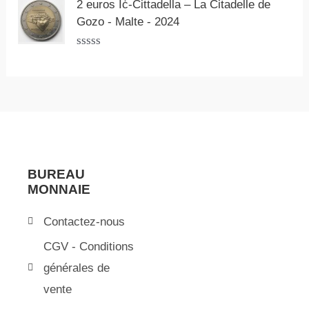
o
2 euros Iċ-Ċittadella – La Citadelle de
t
Gozo - Malte - 2024
e
0
s
N
u
o
r
t
5
e
0
s
u
r
5
BUREAU
MONNAIE
Contactez-nous
CGV - Conditions
générales de
vente