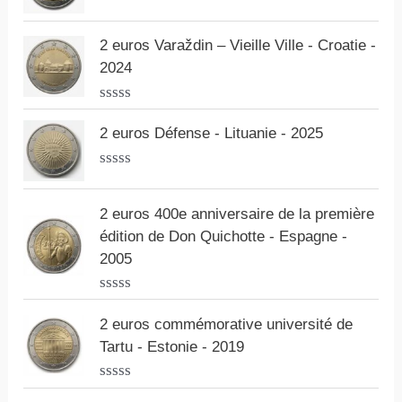
N
o
t
2 euros Varaždin – Vieille Ville - Croatie -
e
2024
0
s
u
N
r
o
2 euros Défense - Lituanie - 2025
5
t
e
0
N
s
o
u
t
2 euros 400e anniversaire de la première
r
e
édition de Don Quichotte - Espagne -
5
0
s
2005
u
r
5
N
o
2 euros commémorative université de
t
Tartu - Estonie - 2019
e
0
s
N
u