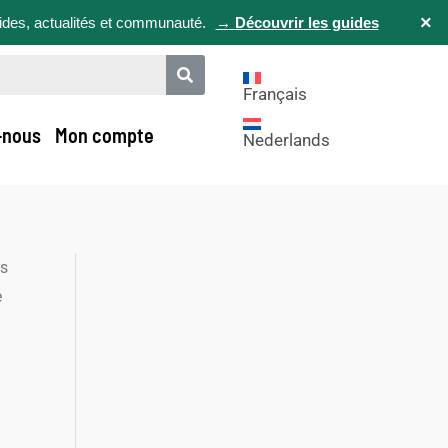
×
uides, actualités et communauté.
→ Découvrir les guides
Français
-nous
Mon compte
Nederlands
os
e