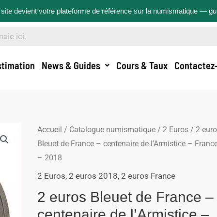
site devient votre plateforme de référence sur la numismatique — g
stimation
News & Guides
Cours & Taux
Contactez
Accueil
/
Catalogue numismatique
/
2 Euros
/ 2 eur
Bleuet de France – centenaire de l’Armistice – Franc
– 2018
2 Euros
,
2 euros 2018
,
2 euros France
2 euros Bleuet de France –
centenaire de l’Armistice –