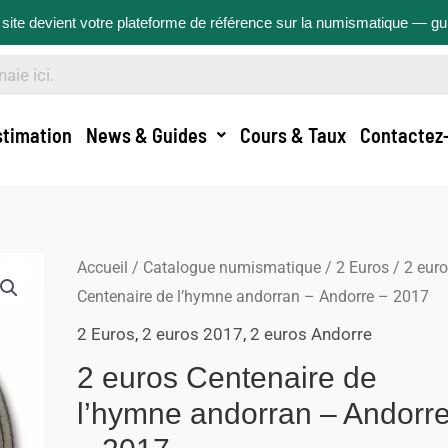
site devient votre plateforme de référence sur la numismatique — g
stimation
News & Guides
Cours & Taux
Contactez
Accueil
/
Catalogue numismatique
/
2 Euros
/ 2 eur
Centenaire de l’hymne andorran – Andorre – 2017
2 Euros
,
2 euros 2017
,
2 euros Andorre
2 euros Centenaire de
l’hymne andorran – Andorr