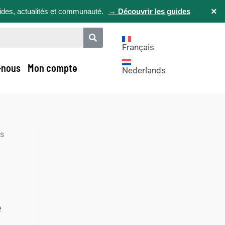
×
uides, actualités et communauté.
→ Découvrir les guides
Français
-nous
Mon compte
Nederlands
os
e