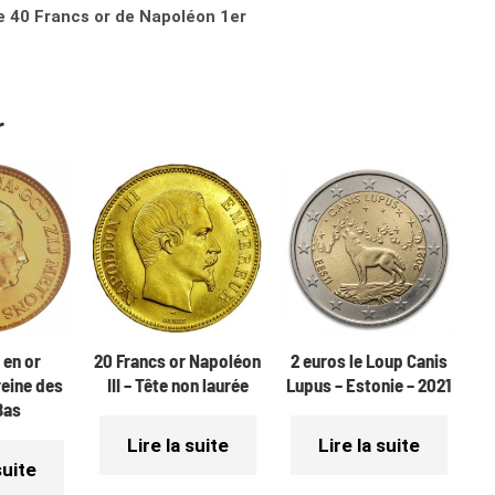
 40 Francs or de Napoléon 1er
r
 en or
20 Francs or Napoléon
2 euros le Loup Canis
reine des
III – Tête non laurée
Lupus – Estonie – 2021
Bas
Lire la suite
Lire la suite
suite