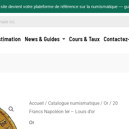
site devient votre plateforme de référence sur la numismatique — g
stimation
News & Guides
Cours & Taux
Contactez
Accueil
/
Catalogue numismatique
/
Or
/ 20
Francs Napoléon Ier – Louis d’or
Or