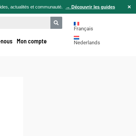
×
uides, actualités et communauté.
→ Découvrir les guides
Français
-nous
Mon compte
Nederlands