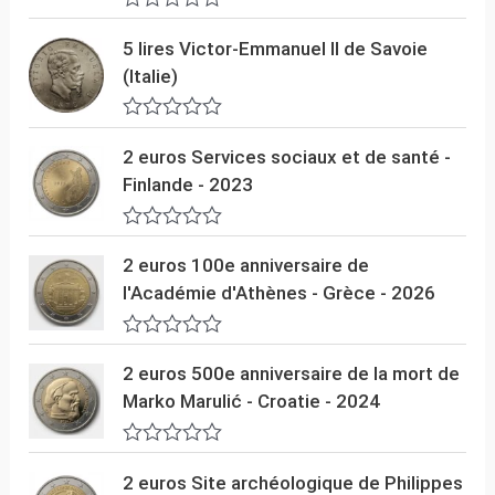
r
5
N
o
5 lires Victor-Emmanuel II de Savoie
t
(Italie)
e
0
s
N
u
o
2 euros Services sociaux et de santé -
r
t
5
Finlande - 2023
e
0
s
N
u
o
2 euros 100e anniversaire de
r
t
5
l'Académie d'Athènes - Grèce - 2026
e
0
s
N
u
o
2 euros 500e anniversaire de la mort de
r
t
5
Marko Marulić - Croatie - 2024
e
0
s
N
u
o
2 euros Site archéologique de Philippes
r