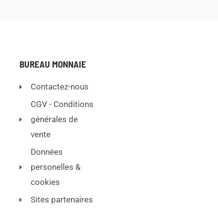
e
0
s
u
r
5
BUREAU MONNAIE
Contactez-nous
CGV - Conditions
générales de
vente
Données
personelles &
cookies
Sites partenaires