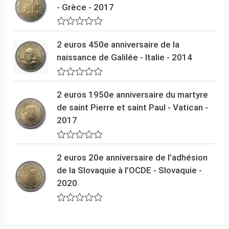
t
5
- Grèce - 2017
e
0
s
N
u
o
2 euros 450e anniversaire de la
r
t
5
naissance de Galilée - Italie - 2014
e
0
s
N
u
o
2 euros 1950e anniversaire du martyre
r
t
5
de saint Pierre et saint Paul - Vatican -
e
0
2017
s
u
r
N
5
o
2 euros 20e anniversaire de l’adhésion
t
de la Slovaquie à l’OCDE - Slovaquie -
e
0
2020
s
u
r
N
5
o
t