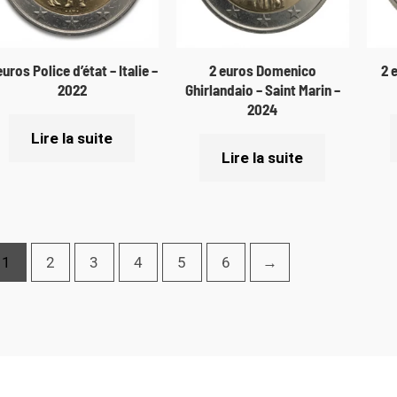
euros Police d’état – Italie –
2 euros Domenico
2 
2022
Ghirlandaio – Saint Marin –
2024
Lire la suite
Lire la suite
1
2
3
4
5
6
→