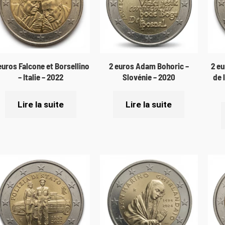
euros Falcone et Borsellino
2 euros Adam Bohoric –
2 eu
– Italie – 2022
Slovénie – 2020
de 
Lire la suite
Lire la suite