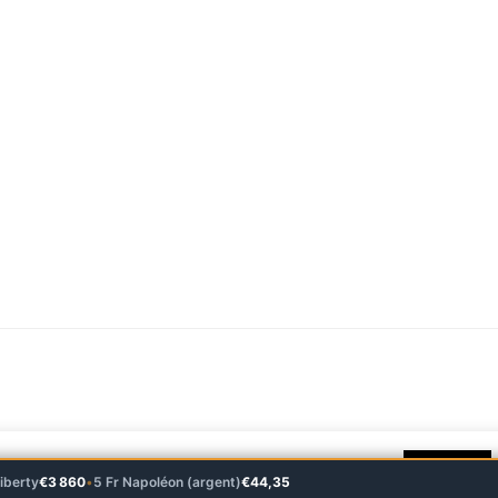
 sur notre site, vous acceptez l'utilisation de cookies.
J'accepte
iberty
€3 860
•
5 Fr Napoléon (argent)
€44,35