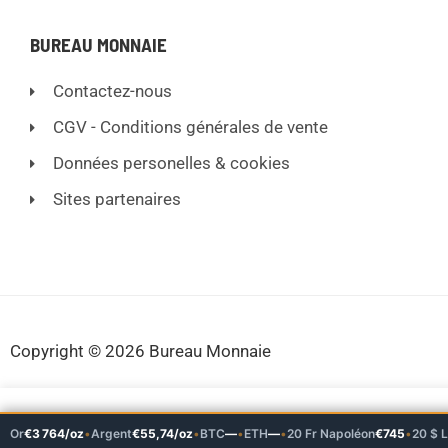
BUREAU MONNAIE
Contactez-nous
CGV - Conditions générales de vente
Données personelles & cookies
Sites partenaires
Copyright © 2026 Bureau Monnaie
En poursuivant votre visite
Or
€3 764/oz
•
Argent
€55,74/oz
•
BTC
—
•
ETH
—
•
20 Fr Napoléon
€745
•
20 $ L