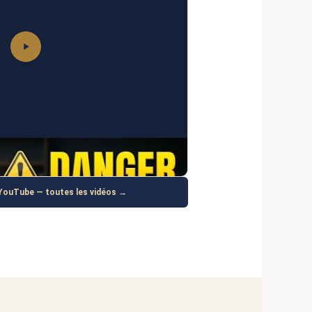
ement dans les 2 euros
YouTube — toutes les vidéos →