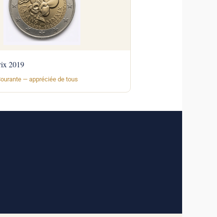
rix 2019
ante — appréciée de tous