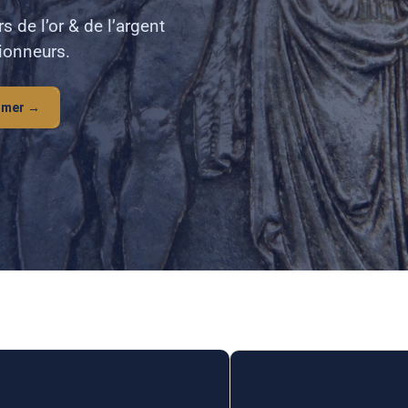
s de l’or & de l’argent
ionneurs.
imer →