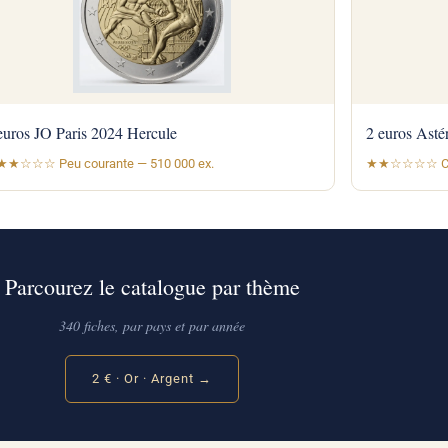
euros JO Paris 2024 Hercule
2 euros Asté
★☆☆☆ Peu courante — 510 000 ex.
★★☆☆☆☆ Cour
Parcourez le catalogue par thème
340 fiches, par pays et par année
2 € · Or · Argent →