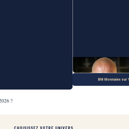
2 EUROS
La vérité brutale sur l’investiss
BM Monnaies sur 
 2026 ?
CHOISISSEZ VOTRE UNIVERS