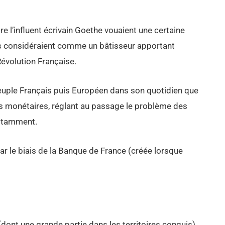
e l’influent écrivain Goethe vouaient une certaine
ls considéraient comme un bâtisseur apportant
Révolution Française.
peuple Français puis Européen dans son quotidien que
s monétaires, réglant au passage le problème des
nstamment.
ar le biais de la Banque de France (créée lorsque
dont une grande partie dans les territoires conquis).