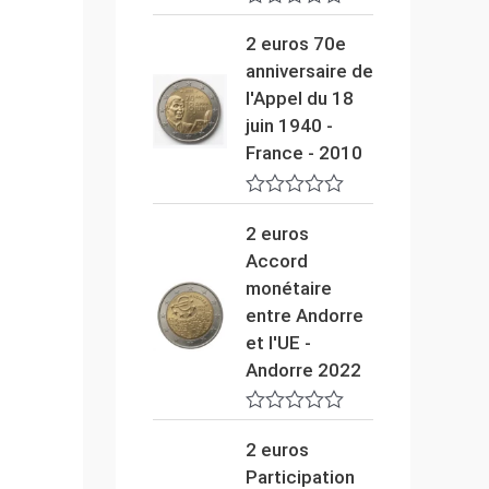
5
N
o
2 euros 70e
t
anniversaire de
e
0
l'Appel du 18
s
juin 1940 -
u
r
France - 2010
5
N
o
2 euros
t
Accord
e
0
monétaire
s
entre Andorre
u
r
et l'UE -
5
Andorre 2022
N
o
2 euros
t
Participation
e