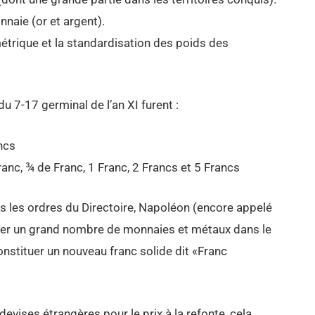
nnaie (or et argent).
trique et la standardisation des poids des
du 7-17 germinal de l’an XI furent :
ncs
ranc, ¾ de Franc, 1 Franc, 2 Francs et 5 Francs
s les ordres du Directoire, Napoléon (encore appelé
rer un grand nombre de monnaies et métaux dans le
constituer un nouveau franc solide dit «Franc
evises étrangères pour le prix à la refonte, cela