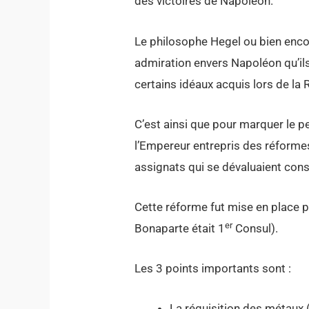
des victoires de Napoléon.
Le philosophe Hegel ou bien encor
admiration envers Napoléon qu’i
certains idéaux acquis lors de la 
C’est ainsi que pour marquer le 
l’Empereur entrepris des réforme
assignats qui se dévaluaient co
Cette réforme fut mise en place p
er
Bonaparte était 1
Consul).
Les 3 points importants sont :
La réquisition des métaux (