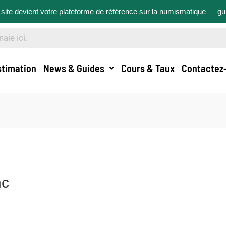
site devient votre plateforme de référence sur la numismatique — g
stimation
News & Guides
Cours & Taux
Contactez
nc