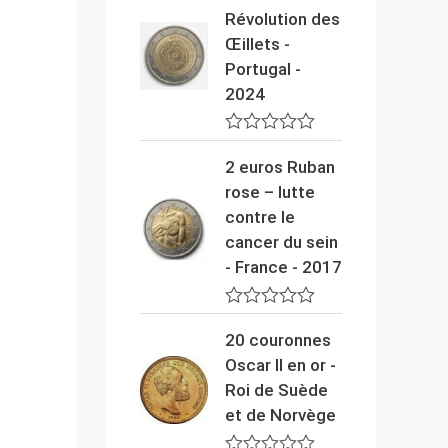
t
Révolution des
e
0
Œillets -
s
Portugal -
u
r
2024
5
N
o
2 euros Ruban
t
rose – lutte
e
0
contre le
s
cancer du sein
u
r
- France - 2017
5
N
o
20 couronnes
t
Oscar II en or -
e
0
Roi de Suède
s
et de Norvège
u
r