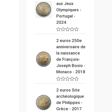
0
aux Jeux
s
Olympiques -
u
r
Portugal -
5
2024
N
o
2 euros 250e
t
anniversaire de
e
0
la naissance
s
de François-
u
r
Joseph Bosio -
5
Monaco - 2018
N
o
2 euros Site
t
archéologique
e
0
de Philippes -
s
Grèce - 2017
u