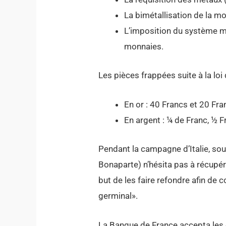
La bimétallisation de la mo
L’imposition du système mé
monnaies.
Les pièces frappées suite à la loi 
En or : 40 Francs et 20 Fra
En argent : ¼ de Franc, ½ F
Pendant la campagne d’Italie, sou
Bonaparte) n’hésita pas à récupé
but de les faire refondre afin de 
germinal».
La Banque de France accepta les d